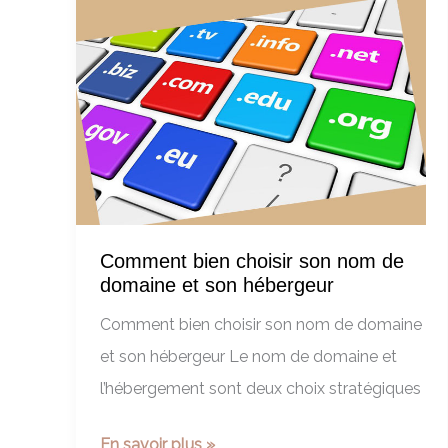
e-
commerce
en
2025
?
Comment bien choisir son nom de
domaine et son hébergeur
Comment bien choisir son nom de domaine
et son hébergeur Le nom de domaine et
l’hébergement sont deux choix stratégiques
Comment
En savoir plus »