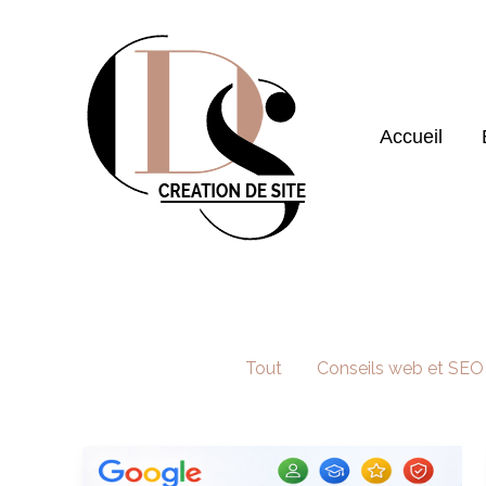
Aller
au
contenu
Accueil
Filter
Tout
Conseils web et SEO
posts
by
category