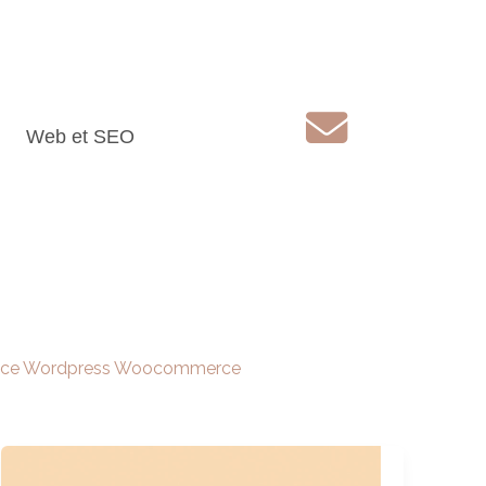
Web et SEO
C
o
n
t
a
c
t
nce Wordpress Woocommerce