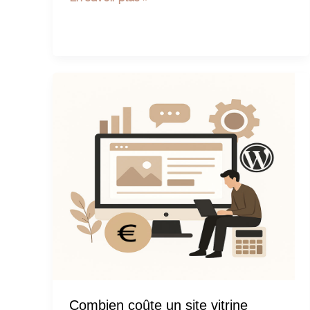
bien
choisir
son
nom
de
domaine
et
son
hébergeur
Combien coûte un site vitrine