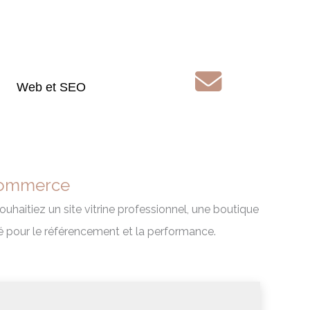
Web et SEO
C
o
n
t
ecommerce
a
c
ouhaitiez un site vitrine professionnel, une boutique
t
 pour le référencement et la performance.