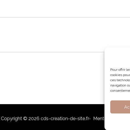
Pour offrir 
cookies pour
ces technolo
navigation ou
consentement
Ac
Copyright © 2026
cds-creation-de-site.fr
-
Mentions légales