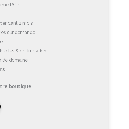
forme RGPD
 pendant 2 mois
res sur demande
le
ts-clés & optimisation
 de domaine
rs
tre boutique !