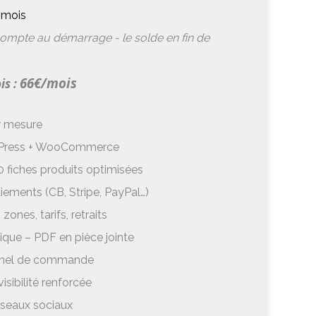
/mois
ompte au démarrage - le solde en fin de
66€/mois
is :
r mesure
rdPress + WooCommerce
0 fiches produits optimisées
iements (CB, Stripe, PayPal…)
zones, tarifs, retraits
que – PDF en pièce jointe
nnel de commande
sibilité renforcée
éseaux sociaux